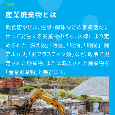
ABOUT
産業廃棄物とは
飲食店やビル、建設・解体などの事業活動に
伴って発生する廃棄物のうち、法律により定
められた「燃え殻」「汚泥」「廃油」「廃酸」「廃
アルカリ」「廃プラスチック類」など、政令で規
定された廃棄物、または輸入された廃棄物を
「産業廃棄物」と呼びます。