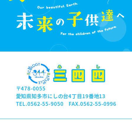
〒478-0055
愛知県知多市にしの台4丁目19番地13
TEL.0562-55-9050 FAX.0562-55-0996