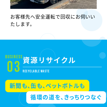
お客様先へ安全運転で回収にお伺いい
到
たします。
回
BUSINESS
資源リサイクル
03
RECYCLABLE WASTE
新聞も、缶も、ペットボトルも
循環の道を、きっちりつなぐ