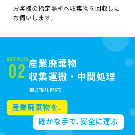
お客様の指定場所へ収集物を回収しに
プ
お伺いします。
の
BUSINESS
産業廃棄物
02
収集運搬・中間処理
INDUSTRIAL WASTE
産業廃棄物を、
確かな手で、安全に運ぶ