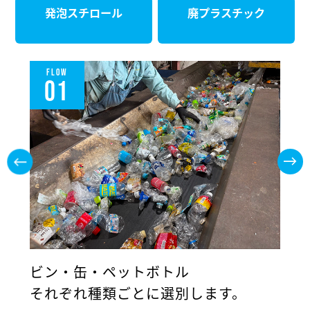
発泡スチロール
廃プラスチック
FLOW
01
ビン・缶・ペットボトル
缶
それぞれ種類ごとに選別します。
缶