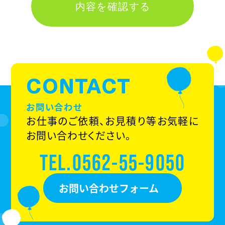
意ください。
個人情報の取り扱いについて
個人情報とは、特定の個人を識別す
ることができる情報（氏名・住所・電
CONTACT
話番号・メールアドレスなど）をいい
ます。
お問い合わせ
株式会社三四四のウェブサイトは、
お仕事のご依頼、お見積り等お気軽に
皆様の個人情報を必要な範囲（お問
お問い合わせください。
い合わせフォームなど）で収集・利用
TEL.0562-55-9050
いたします。
特段の事情が無い限り、皆様の個人
お問い合わせフォーム
情報を本人の同意を得ない限り第
三者への提供は行いません。
皆様が個人情報の削除を希望され