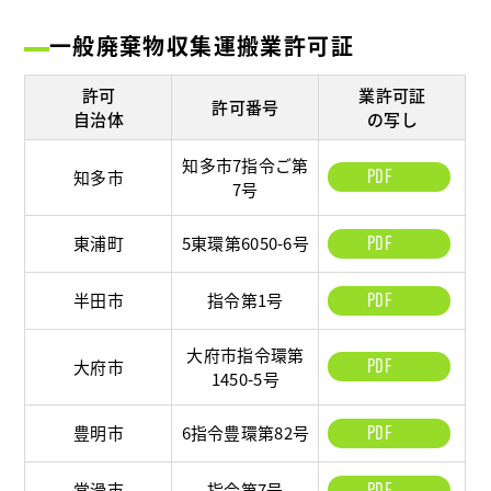
一般廃棄物収集運搬業許可証
許可
業許可証
許可番号
自治体
の写し
知多市7指令ご第
PDF
知多市
7号
東浦町
5東環第6050-6号
PDF
半田市
指令第1号
PDF
大府市指令環第
PDF
大府市
1450-5号
豊明市
6指令豊環第82号
PDF
常滑市
指令第7号
PDF