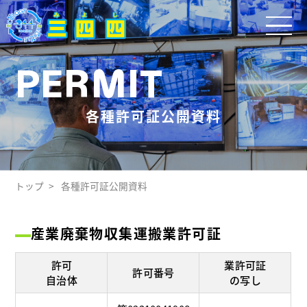
PERMIT
各種許可証公開資料
トップ
各種許可証公開資料
産業廃棄物収集運搬業許可証
許可
業許可証
許可番号
自治体
の写し