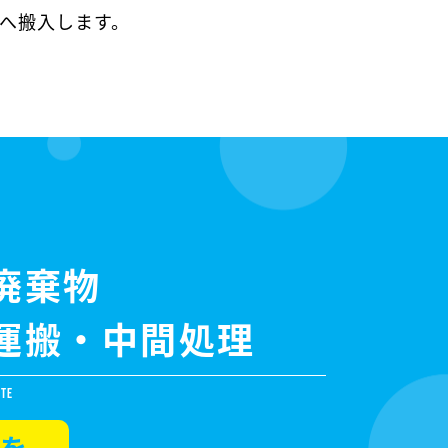
へ搬入します。
者へ運
廃棄物
運搬・中間処理
STE
を、