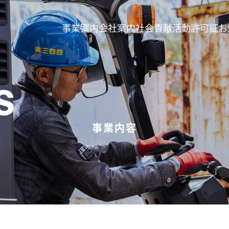
事業案内
会社案内
社会貢献活動
許可証
お
S
事業内容