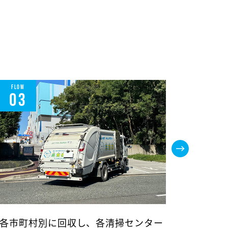
FLOW
FLOW
03
04
各市町村別に回収し、各清掃センター
資源ご