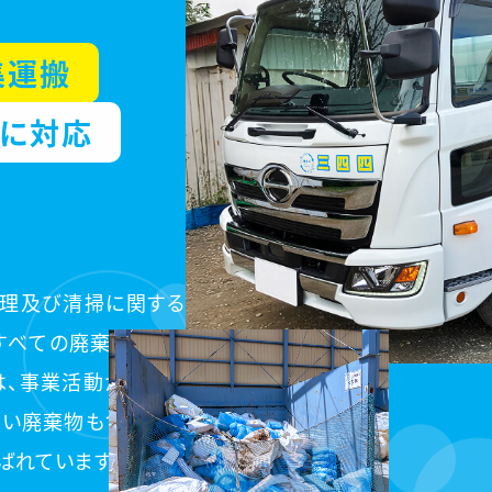
集運搬
摯に対応
処理及び清掃に関する
すべての廃棄物を「一
は、事業活動から排出
ない廃棄物も含まれて
ばれています。