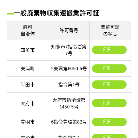
一般廃棄物収集運搬業許可証
許可
業許可証
許可番号
自治体
の写し
知多市7指令ご第
PDF
知多市
7号
東浦町
5東環第6050-6号
PDF
半田市
指令第1号
PDF
大府市指令環第
PDF
大府市
1450-5号
豊明市
6指令豊環第82号
PDF
常滑市
指令第7号
PDF