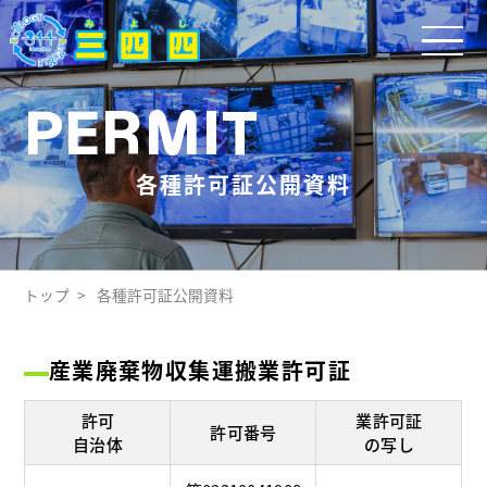
PERMIT
各種許可証公開資料
トップ
各種許可証公開資料
産業廃棄物収集運搬業許可証
許可
業許可証
許可番号
自治体
の写し